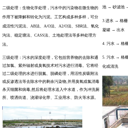
池 → 砂滤池 
二级处理：生物化学处理，污水中的污染物在微生物的
作用下被降解和转化为污泥。工艺构成多种多样，可分
3.进水 → 格
成活性污泥法、AB法、A/O法、A2/O法、SBR法、氧化
凝罐 → 出水
沟法、稳定塘法、CASS法、土地处理法等多种处理方
4. 污水 → 
法。
5. 污水 → 
三级处理：污水的深度处理，它包括营养物的去除和通
过加氯、紫外辐射或臭氧技术对污水进行消毒。它将经
化或清洗
过二级处理的水进行脱氮、脱磷处理，用活性炭吸附法
或反渗透法等去除水中的剩余污染物,并用臭氧或氯消毒
杀灭细菌和病毒,然后将处理水送入中水道，作为冲洗厕
所、喷洒街道、浇灌绿化带、工业用水、防火等水源。