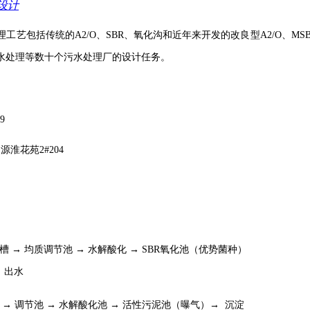
设计
艺包括传统的A2/O、SBR、氧化沟和近年来开发的改良型A2/O、MS
水处理等数十个污水处理厂的设计任务。
9949
淮花苑2#204
渣槽 → 均质调节池 → 水解酸化 → SBR氧化池（优势菌种）
→ 出水
格栅 → 调节池 → 水解酸化池 → 活性污泥池（曝气）→ 沉淀