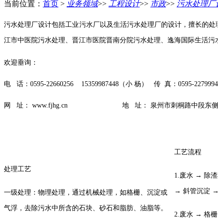
当前位置：
首页
>
业务领域
>>
工程设计
>>
市政
>>
污水处理厂
污水处理厂设计包括工业污水厂以及生活污水处理厂的设计，擅长的处理工
江市中医院污水处理、晋江市医院晋南分院污水处理、逸海国际生活污
欢迎垂询：
电 话：0595-22660256 15359987448（小 杨） 传 真：0595-2279
网 址： www.fjhg.cn 地 址： 泉州市刺桐路中段东侧源
工艺流程
处理工艺
1.废水 → 除
→ 斜管沉淀 
一级处理：物理处理，通过机械处理，如格栅、沉淀或
气浮，去除污水中所含的石块、砂石和脂肪、油脂等。
2.废水 → 